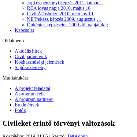
Jogi és pénzügyi képzés 2011. január…
REA lovas napja 2010. május 16
Civil Állásbörze 2010. március 10.
NETrekész képzés 2009. augusztus,…
Önkéntes képzéseink 2009.-től napjainkig
Kapcsolat
Oldalmenü
Aktuális hírek
Civil partnereink
Közhasznúsági jelentések
Sajtóközlemény
Munkárakész
A projekt feladatai
A program célja
A program partnerei
Eredmények
Fotók
Civileket érintő törvényi változások
Közzétéve:
2019-01-05
|
Szerző:
TettAdmin