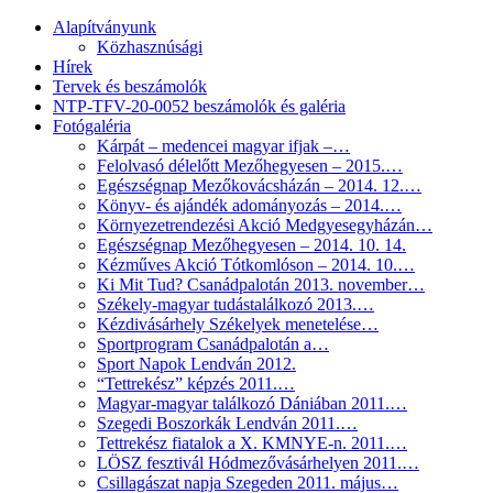
Alapítványunk
Közhasznúsági
Hírek
Tervek és beszámolók
NTP-TFV-20-0052 beszámolók és galéria
Fotógaléria
Kárpát – medencei magyar ifjak –…
Felolvasó délelőtt Mezőhegyesen – 2015.…
Egészségnap Mezőkovácsházán – 2014. 12.…
Könyv- és ajándék adományozás – 2014.…
Környezetrendezési Akció Medgyesegyházán…
Egészségnap Mezőhegyesen – 2014. 10. 14.
Kézműves Akció Tótkomlóson – 2014. 10.…
Ki Mit Tud? Csanádpalotán 2013. november…
Székely-magyar tudástalálkozó 2013.…
Kézdivásárhely Székelyek menetelése…
Sportprogram Csanádpalotán a…
Sport Napok Lendván 2012.
“Tettrekész” képzés 2011.…
Magyar-magyar találkozó Dániában 2011.…
Szegedi Boszorkák Lendván 2011.…
Tettrekész fiatalok a X. KMNYE-n. 2011.…
LÖSZ fesztivál Hódmezővásárhelyen 2011.…
Csillagászat napja Szegeden 2011. május…